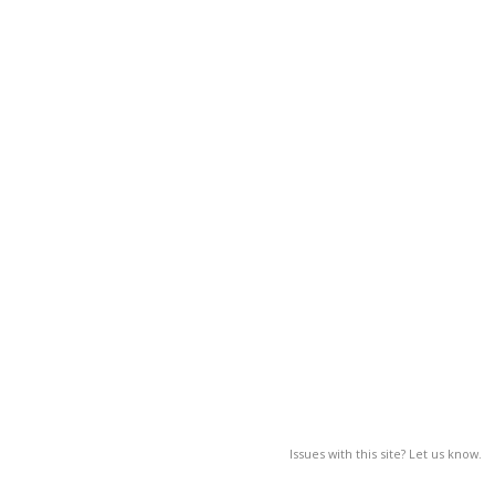
Issues with this site? Let us know.