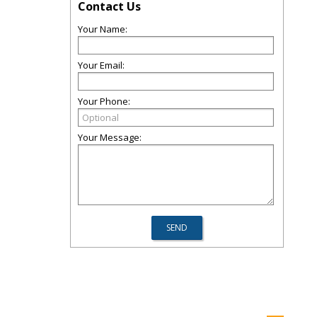
Contact Us
Your Name:
Your Email:
Your Phone:
Your Message: