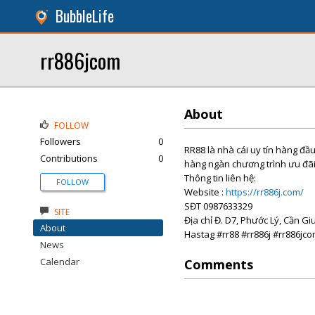
BubbleLife
rr886jcom
About
FOLLOW
Followers
0
RR88 là nhà cái uy tín hàng đầu
Contributions
0
hàng ngàn chương trình ưu đãi 
Thông tin liên hệ:
FOLLOW
Website :
https://rr886j.com/
SĐT 0987633329
SITE
Địa chỉ Đ. D7, Phước Lý, Cần Gi
About
Hastag #rr88 #rr886j #rr886jc
News
Calendar
Comments