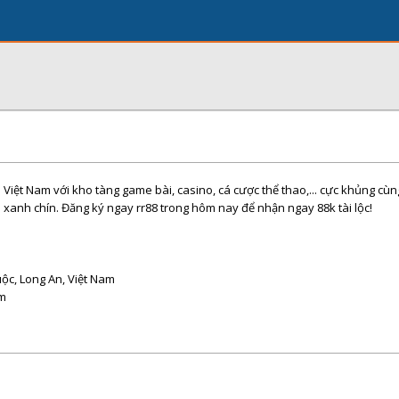
 Việt Nam với kho tàng game bài, casino, cá cược thể thao,... cực khủng cùng
xanh chín. Đăng ký ngay rr88 trong hôm nay để nhận ngay 88k tài lộc!
uộc, Long An, Việt Nam
om