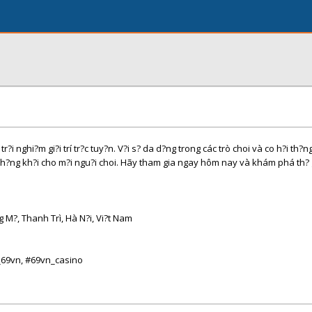
?i nghi?m gi?i trí tr?c tuy?n. V?i s? da d?ng trong các trò choi và co h?i th?n
? h?ng kh?i cho m?i ngu?i choi. Hãy tham gia ngay hôm nay và khám phá th? g
 M?, Thanh Trì, Hà N?i, Vi?t Nam
69vn, #69vn_casino