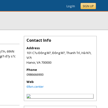
Log In
SIGN UP
Contact Info
Address
g l?n, 69VN
101 C?u Ðông M?, Ðông M?, Thanh Trì, Hà N?i,
i?i d?y s?c
Vi?t
Hanoi
,
VA
700000
Phone
0986666900
Web
69vn.center