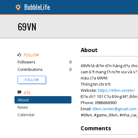
BubbleLife
69VN
About
FOLLOW
Followers
0
69VN là di?m d?n hàng d?u cho tr
Contributions
0
cam k?t mang l?i ni?m vui và s
màu c?a 69VN!
FOLLOW
Thông tin chi ti?t:
Website:
https://69vn.center/
SITE
Ð?a ch?: 101 C?u Ðông M?, Ðông
About
Phone: 0986666900
News
Email:
69vn.center@gmail.com
Calendar
#69vn, #game_69vn, #nha_cai_
Comments